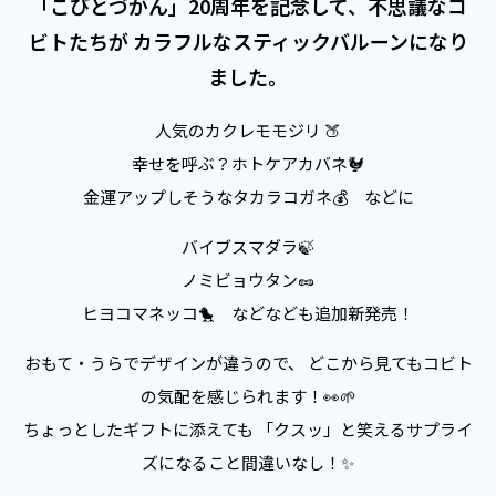
「こびとづかん」20周年を記念して、不思議なコ
ビトたちが カラフルなスティックバルーンになり
ました。
人気のカクレモモジリ 🍑
幸せを呼ぶ？ホトケアカバネ🐓
金運アップしそうなタカラコガネ💰 などに
バイブスマダラ🍃
ノミビョウタン🥜
ヒヨコマネッコ🐤 などなども追加新発売！
おもて・うらでデザインが違うので、 どこから見てもコビト
の気配を感じられます！👀🌱
ちょっとしたギフトに添えても 「クスッ」と笑えるサプライ
ズになること間違いなし！✨