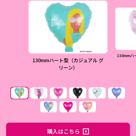
130mm
130mmハート型（カジュアル グ
リーン）
購入はこちら