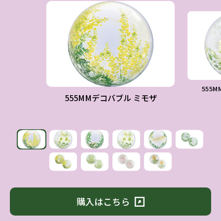
555
555MMデコバブル ミモザ
購入はこちら